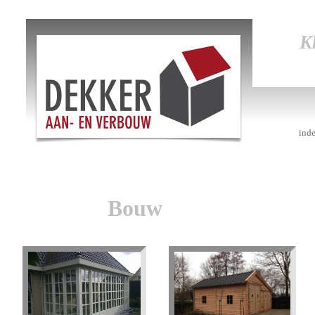
Erker,
aanbou
K
P
ind
Bouw
Klik hier voor meer foto's
Klik hier voor meer foto's