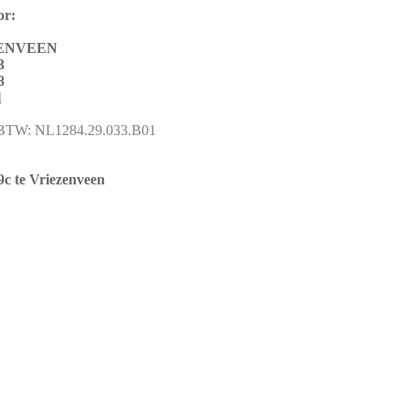
or:
ZENVEEN
3
8
l
 BTW: NL1284.29.033.B01
9c te Vriezenveen